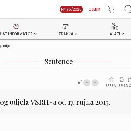
NN 85/2026
CJENIK
LIST INFORMATOR
IZDANJA
ALATI
 odje...
Sentence
A
A
SPREMI
ISPIS
D
og odjela VSRH-a od 17. rujna 2015.