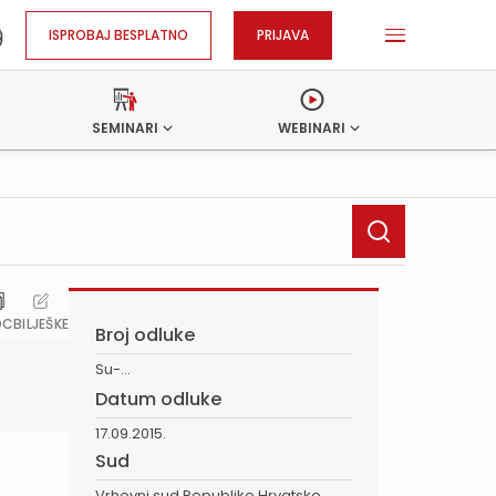
ISPROBAJ BESPLATNO
PRIJAVA
SEMINARI
WEBINARI
OC
BILJEŠKE
Broj odluke
Su-...
Datum odluke
17.09.2015.
Sud
Vrhovni sud Republike Hrvatske