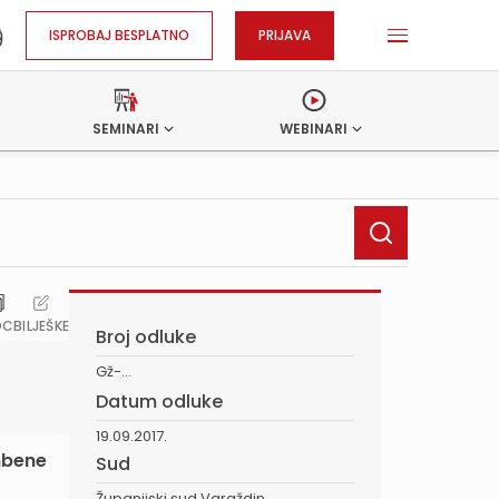
ISPROBAJ BESPLATNO
PRIJAVA
SEMINARI
WEBINARI
OC
BILJEŠKE
Broj odluke
Gž-...
Datum odluke
19.09.2017.
ambene
Sud
Županijski sud Varaždin