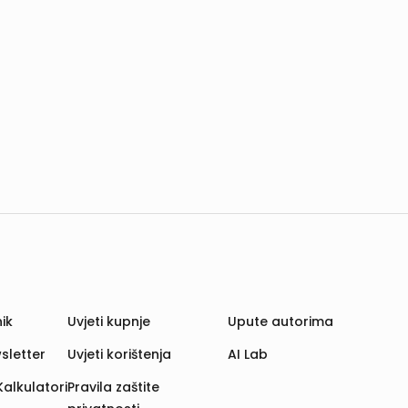
ik
Uvjeti kupnje
Upute autorima
sletter
Uvjeti korištenja
AI Lab
Kalkulatori
Pravila zaštite