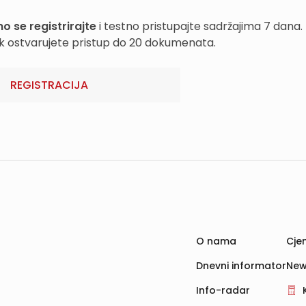
o se registrirajte
i testno pristupajte sadržajima 7 dana.
k ostvarujete pristup do 20 dokumenata.
REGISTRACIJA
O nama
Cjen
Dnevni informator
New
Info-radar