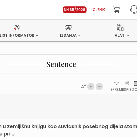
NN 85/2026
CJENIK
LIST INFORMATOR
IZDANJA
ALATI
Sentence
A
A
SPREMI
ISPIS
D
san u zemljišnu knjigu kao suvlasnik posebnog dijela st
 pri...