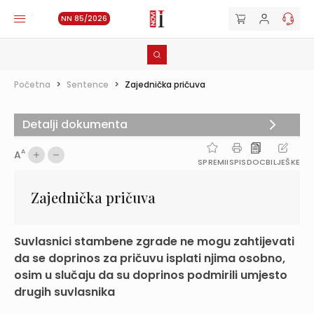
NN 85/2026
Početna
>
Sentence
>
Zajednička pričuva
Detalji dokumenta
A
A
SPREMI
ISPIS
DOC
BILJEŠKE
Zajednička pričuva
Suvlasnici stambene zgrade ne mogu zahtijevati
da se doprinos za pričuvu isplati njima osobno,
osim u slučaju da su doprinos podmirili umjesto
drugih suvlasnika