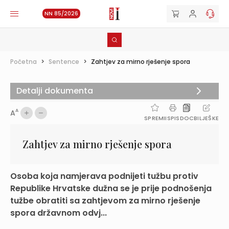
NN 85/2026
Početna
>
Sentence
>
Zahtjev za mirno rješenje spora
Detalji dokumenta
A
A
SPREMI
ISPIS
DOC
BILJEŠKE
Zahtjev za mirno rješenje spora
Osoba koja namjerava podnijeti tužbu protiv
Republike Hrvatske dužna se je prije podnošenja
tužbe obratiti sa zahtjevom za mirno rješenje
spora državnom odvj...