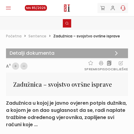
NN 85/2026
Početna
>
Sentence
>
Zadužnica – svojstvo ovršne isprave
Detalji dokumenta
A
A
SPREMI
ISPIS
DOC
BILJEŠKE
Zadužnica – svojstvo ovršne isprave
Zadužnica u kojoj je javno ovjeren potpis dužnika,
a kojom je on dao suglasnost da se, radi naplate
tražbine određenog vjerovnika, zaplijene svi
računi koje ...