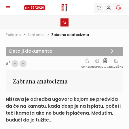
NN 85/2026
Početna
>
Sentence
>
Zabrana anatocizma
Detalji dokumenta
A
A
SPREMI
ISPIS
DOC
BILJEŠKE
Zabrana anatocizma
Ništava je odredba ugovora kojom se predviđa
da će na kamatu, kada dospije na isplatu, početi
teći kamata ako ne bude isplaćena. Međutim,
budući da je tužite...