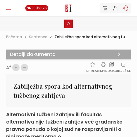
NN 85/2026
Početna
>
Sentence
>
Zabilježba spora kod alternativnog tu...
Detalji dokumenta
A
A
SPREMI
ISPIS
DOC
BILJEŠKE
Zabilježba spora kod alternativnog
tužbenog zahtjeva
Alternativni tužbeni zahtjev ili facultas
alternativa nije tužbeni zahtjev već građansko
pravna ponuda o kojoj sud ne raspravlja niti o
njoj može meritorno o...