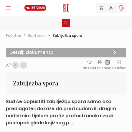
NN 85/2026
Početna
>
Sentence
>
Zabilježba spora
Detalji dokumenta
A
A
SPREMI
ISPIS
DOC
BILJEŠKE
Zabilježba spora
Sud će dopustiti zabilježbu spora samo ako
predlagatelj dokaže da pred sudom ili drugim
nadležnim tijelom protiv protustranaka vodi
postupak glede knjižnog p...