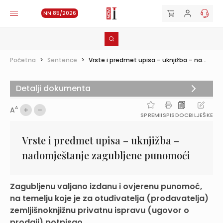
NN 85/2026
Početna
>
Sentence
>
Vrste i predmet upisa – uknjižba – na...
Detalji dokumenta
A
A
SPREMI
ISPIS
DOC
BILJEŠKE
Vrste i predmet upisa – uknjižba –
nadomještanje zagubljene punomoći
Zagubljenu valjano izdanu i ovjerenu punomoć,
na temelju koje je za otuđivatelja (prodavatelja)
zemljišnoknjižnu privatnu ispravu (ugovor o
prodaji) potpisao...