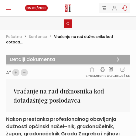
NN 85/2026
Početna
>
Sentence
>
Vraćanje na rad dužnosnika kod
dotada...
Detalji dokumenta
A
A
SPREMI
ISPIS
DOC
BILJEŠKE
Vraćanje na rad dužnosnika kod
dotadašnjeg poslodavca
Nakon prestanka profesionalnog obavljanja
dužnosti općinski načel¬nik, gradonačelnik,
župan, gradonačelnik Grada Zagreba i njihovi