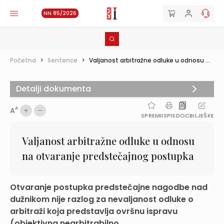
NN 85/2026
Početna
>
Sentence
>
Valjanost arbitražne odluke u odnosu ...
Detalji dokumenta
A
A
SPREMI
ISPIS
DOC
BILJEŠKE
Valjanost arbitražne odluke u odnosu
na otvaranje predstečajnog postupka
Otvaranje postupka predstečajne nagodbe nad
dužnikom nije razlog za nevaljanost odluke o
arbitraži koja predstavlja ovršnu ispravu
(objektivna nearbitrabilno...