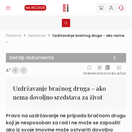
NN 85/2026
Početna
>
Sentence
>
Uzdržavanje bračnog druga – ako nema
...
Detalji dokumenta
A
A
SPREMI
ISPIS
DOC
BILJEŠKE
Uzdržavanje bračnog druga – ako
nema dovoljno sredstava za život
Pravo na uzdržavanje ne pripada bračnom drugu
koji je nesposoban za rad i ne može se zaposliti
ako iz svoje imovine može ostvariti dovoljno