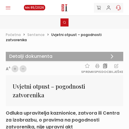
NN 85/2026
Početna
>
Sentence
>
Uvjetni otpust – pogodnosti
zatvorenika
Detalji dokumenta
A
A
SPREMI
ISPIS
DOC
BILJEŠKE
Uvjetni otpust – pogodnosti
zatvorenika
Odluka upravitelja kaznionice, zatvora ili Centra
za izobrazbu, o pravima na pogodnosti
zatvorenika, nije upravni akt