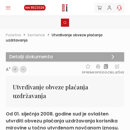
NN 85/2026
Početna
>
Sentence
>
Utvrđivanje obveze plaćanja
uzdržavanja
Detalji dokumenta
A
A
SPREMI
ISPIS
DOC
BILJEŠKE
Utvrđivanje obveze plaćanja
uzdržavanja
Od 01. siječnja 2008. godine sud je ovlašten
utvrditi obvezu plaćanja uzdržavanja korisnika
mirovine u točno utvrđenom novčanom iznosu.