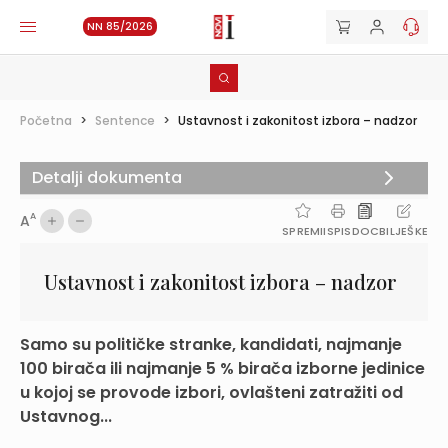
NN 85/2026
Početna
>
Sentence
>
Ustavnost i zakonitost izbora – nadzor
Detalji dokumenta
A
A
SPREMI
ISPIS
DOC
BILJEŠKE
Ustavnost i zakonitost izbora – nadzor
Samo su političke stranke, kandidati, najmanje
100 birača ili najmanje 5 % birača izborne jedinice
u kojoj se provode izbori, ovlašteni zatražiti od
Ustavnog...