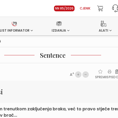
NN 85/2026
CJENIK
LIST INFORMATOR
IZDANJA
ALATI
i
Sentence
A
A
SPREMI
ISPIS
D
i
m trenutkom zaključenja braka, već to pravo stječe t
v brač...