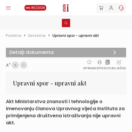
NN 85/2026
Početna
>
Sentence
>
Upravni spor - upravni akt
Detalji dokumenta
A
A
SPREMI
ISPIS
DOC
BILJEŠKE
Upravni spor - upravni akt
Akt Ministarstva znanosti i tehnologije o
imenovanju članova Upravnog vijeća Instituta za
primijenjena društvena istraživanja nije upravni
akt.