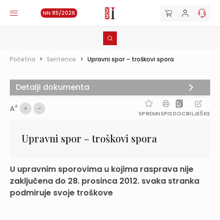
NN 85/2026
Početna
>
Sentence
>
Upravni spor – troškovi spora
Detalji dokumenta
A
A
SPREMI
ISPIS
DOC
BILJEŠKE
Upravni spor – troškovi spora
U upravnim sporovima u kojima rasprava nije
zaključena do 28. prosinca 2012. svaka stranka
podmiruje svoje troškove