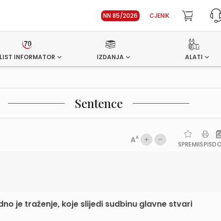
NN 85/2026
CJENIK
LIST INFORMATOR
IZDANJA
ALATI
Sentence
A
A
SPREMI
ISPIS
D
je traženje, koje slijedi sudbinu glavne stvari