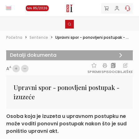
NN 85/2026
Početna
>
Sentence
>
Upravni spor - ponovljeni postupak - ...
Detalji dokumenta
A
A
SPREMI
ISPIS
DOC
BILJEŠKE
Upravni spor - ponovljeni postupak -
izuzeće
Osoba koja je izuzeta u upravnom postupku ne
može voditi ponovni postupak nakon što je sud
poništio upravni akt.