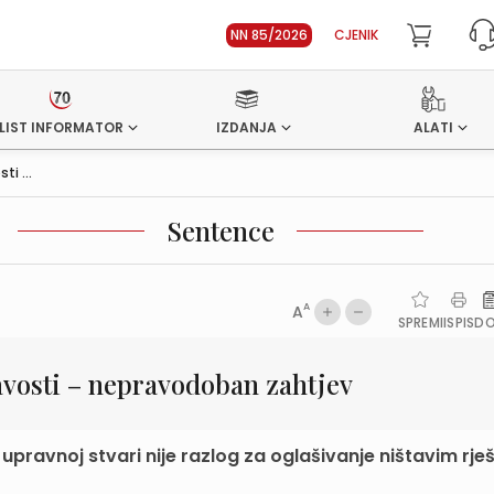
NN 85/2026
CJENIK
LIST INFORMATOR
IZDANJA
ALATI
i ...
Sentence
A
A
SPREMI
ISPIS
D
avosti – nepravodoban zahtjev
ravnoj stvari nije razlog za oglašivanje ništavim rje