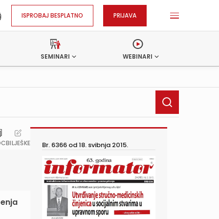
ISPROBAJ BESPLATNO
PRIJAVA
SEMINARI
WEBINARI
OC
BILJEŠKE
Br. 6366 od
18. svibnja 2015.
šenja