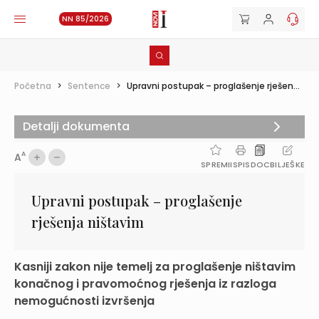
NN 85/2026
Početna
>
Sentence
>
Upravni postupak – proglašenje rješen...
Detalji dokumenta
A
A
SPREMI
ISPIS
DOC
BILJEŠKE
Upravni postupak – proglašenje
rješenja ništavim
Kasniji zakon nije temelj za proglašenje ništavim
konačnog i pravomoćnog rješenja iz razloga
nemogućnosti izvršenja