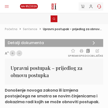
NN 85/2026
Početna
>
Sentence
>
Upravni postupak – prijedlog za obnov...
Detalji dokumenta
A
A
SPREMI
ISPIS
DOC
BILJEŠKE
Upravni postupak – prijedlog za
obnovu postupka
Donošenje novoga zakona ili izmjena
postojećega ne smatra se novim činjenicama i
dokazima radi kojih se može obnoviti postupak.