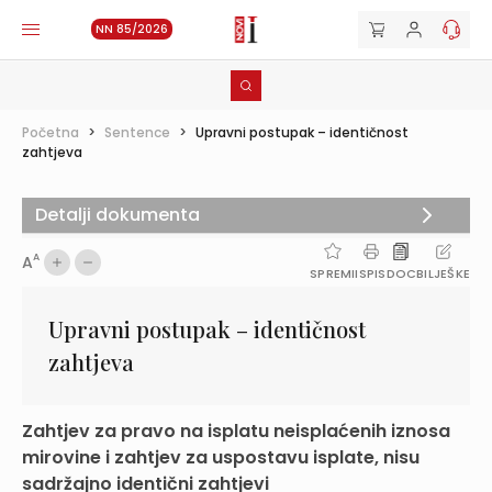
NN 85/2026
Početna
>
Sentence
>
Upravni postupak – identičnost
zahtjeva
Detalji dokumenta
A
A
SPREMI
ISPIS
DOC
BILJEŠKE
Upravni postupak – identičnost
zahtjeva
Zahtjev za pravo na isplatu neisplaćenih iznosa
mirovine i zahtjev za uspostavu isplate, nisu
sadržajno identični zahtjevi