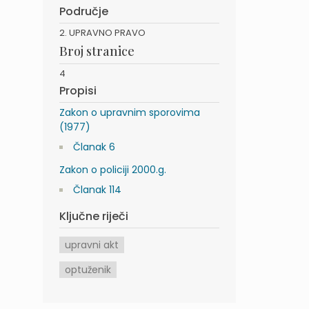
Područje
2. UPRAVNO PRAVO
Broj stranice
4
Propisi
Zakon o upravnim sporovima
(1977)
Članak 6
Zakon o policiji 2000.g.
Članak 114
Ključne riječi
upravni akt
optuženik