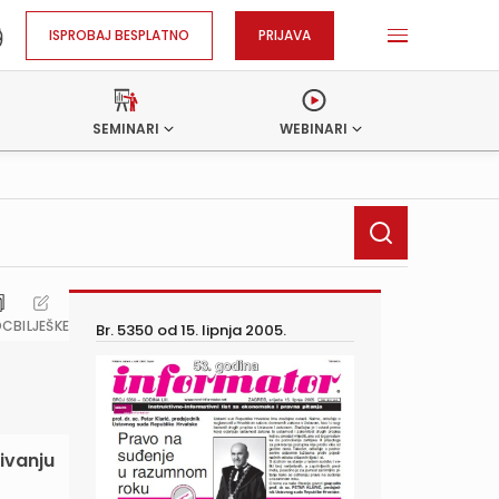
ISPROBAJ BESPLATNO
PRIJAVA
SEMINARI
WEBINARI
OC
BILJEŠKE
Br. 5350 od
15. lipnja 2005.
tivanju