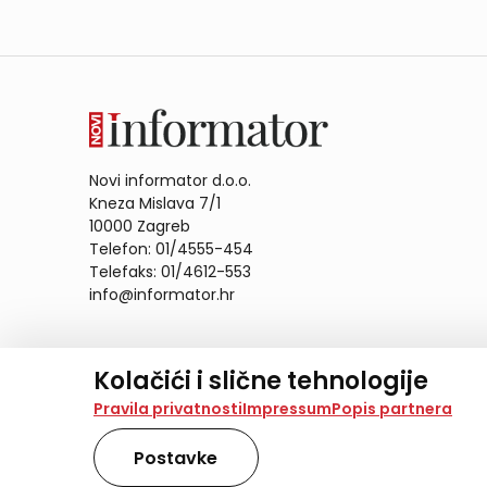
Novi informator d.o.o.
Kneza Mislava 7/1
10000 Zagreb
Telefon: 01/4555-454
Telefaks: 01/4612-553
info@informator.hr
PRATITE NAS:
Kolačići i slične tehnologije
Na našoj web stranici koristimo kolačiće i slične te
Pravila privatnosti
Impressum
Popis partnera
analiziramo promet na stranici te prikazujemo sadržaje
također koriste ove tehnologije.
Postavke
Odabirom opcije „Samo nužno“ prihvaćate samo one ko