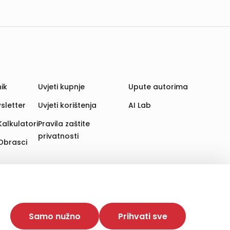
ik
Uvjeti kupnje
Upute autorima
sletter
Uvjeti korištenja
AI Lab
Kalkulatori
Pravila zaštite
privatnosti
Obrasci
aju. Time poboljšavamo korisničko iskustvo,
 više web stranica i uređaja u tu svrhu. Naši partneri
Samo nužno
Prihvati sve
e. Opcija „Prihvati sve“ omogućuje postavljanje i