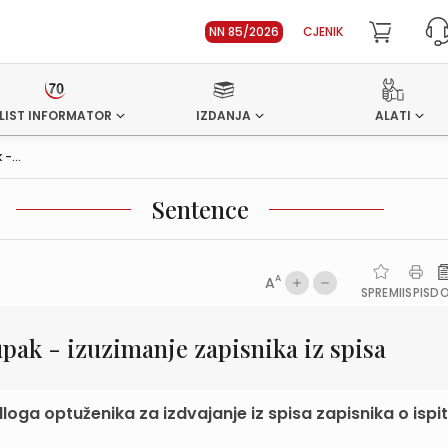
NN 85/2026
CJENIK
LIST INFORMATOR
IZDANJA
ALATI
-...
Sentence
A
A
SPREMI
ISPIS
D
upak - izuzimanje zapisnika iz spisa
dloga optuženika za izdvajanje iz spisa zapisnika o ispi