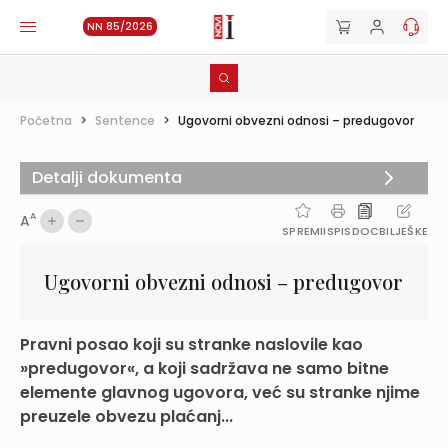
NN 85/2026
Početna
>
Sentence
>
Ugovorni obvezni odnosi – predugovor
Detalji dokumenta
A
A
SPREMI
ISPIS
DOC
BILJEŠKE
Ugovorni obvezni odnosi – predugovor
Pravni posao koji su stranke naslovile kao
»predugovor«, a koji sadržava ne samo bitne
elemente glavnog ugovora, već su stranke njime
preuzele obvezu plaćanj...