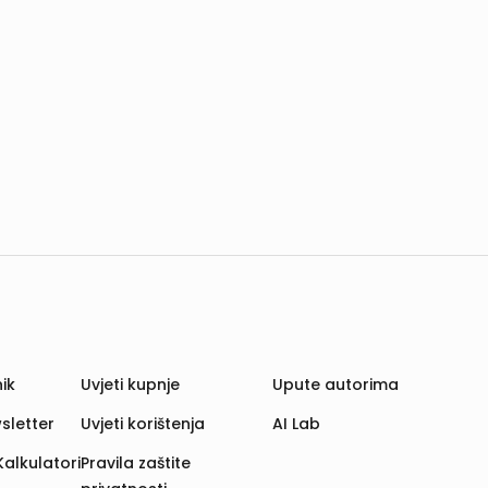
ik
Uvjeti kupnje
Upute autorima
sletter
Uvjeti korištenja
AI Lab
Kalkulatori
Pravila zaštite