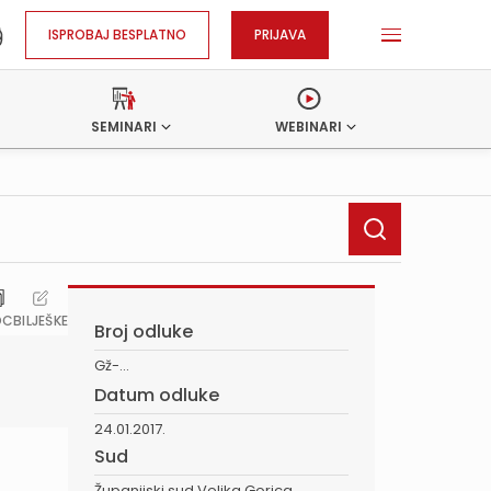
ISPROBAJ BESPLATNO
PRIJAVA
SEMINARI
WEBINARI
OC
BILJEŠKE
Broj odluke
Gž-...
Datum odluke
24.01.2017.
Sud
Županijski sud Velika Gorica