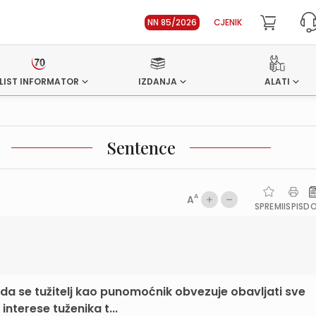
NN 85/2026
CJENIK
LIST INFORMATOR
IZDANJA
ALATI
Sentence
A
A
SPREMI
ISPIS
D
a se tužitelj kao punomoćnik obvezuje obavljati sve
nterese tuženika t...