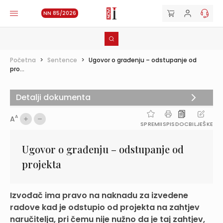
NN 85/2026
Početna
>
Sentence
>
Ugovor o građenju – odstupanje od
pro...
Detalji dokumenta
A
A
SPREMI
ISPIS
DOC
BILJEŠKE
Ugovor o građenju – odstupanje od
projekta
Izvođač ima pravo na naknadu za izvedene
radove kad je odstupio od projekta na zahtjev
naručitelja, pri čemu nije nužno da je taj zahtjev,