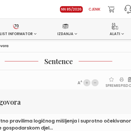
NN 85/2026
CJENIK
LIST INFORMATOR
IZDANJA
ALATI
ovora
Sentence
A
A
SPREMI
ISPIS
D
govora
tno pravilima logičnog mišljenja i suprotno očekivan
 gospodarskom djel...