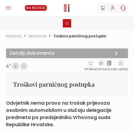
NN 85/2026
Početna
>
Sentence
>
Troškovi parničnog postupka
Detalji dokumenta
A
A
SPREMI
ISPIS
DOC
BILJEŠKE
Troškovi parničnog postupka
Odvjetnik nema pravo na trošak prijevoza
osobnim automobilom u slučaju delegacije
predmeta po predsjedniku Vrhovnog suda
Republike Hrvatske.