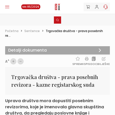
NN 85/2026
Početna
>
Sentence
>
Trgovačka društva - prava posebnih
re...
Detalji dokumenta
A
A
SPREMI
ISPIS
DOC
BILJEŠKE
Trgovačka društva - prava posebnih
revizora - kazne registarskog suda
Uprava društva mora dopustiti posebnim
revizorima, koje je imenovala glavna skupština
društva, da pregledaju poslovne knjige i