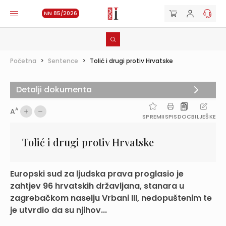
NN 85/2026
Početna
>
Sentence
>
Tolić i drugi protiv Hrvatske
Detalji dokumenta
A
A
SPREMI
ISPIS
DOC
BILJEŠKE
Tolić i drugi protiv Hrvatske
Europski sud za ljudska prava proglasio je
zahtjev 96 hrvatskih državljana, stanara u
zagrebačkom naselju Vrbani III, nedopuštenim te
je utvrdio da su njihov...