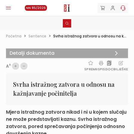
NN 85/2026
Početna
>
Sentence
>
Svrha istražnog zatvora u odnosu na k...
Detalji dokumenta
A
A
SPREMI
ISPIS
DOC
BILJEŠKE
Svrha istražnog zatvora u odnosu na
kažnjavanje počinitelja
Mjera istražnog zatvora nikad i ni u kojem slučaju
ne može predstavljati kaznu. Svrha istražnog
zatvora, pored sprečavanja počinjenja odnosno
dovršenja kazne...