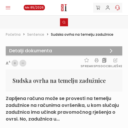
NN 85/2026
Početna
>
Sentence
>
Sudska ovrha na temelju zadužnice
Detalji dokumenta
A
A
SPREMI
ISPIS
DOC
BILJEŠKE
Sudska ovrha na temelju zadužnice
Zapljena računa može se provesti na temelju
zadužnice na računima ovršenika, u kom slučaju
zadužnica ima učinak pravomoćnog rješenja o
ovrsi. No, zadužnica u...