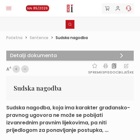
NN 85/2026
Početna
>
Sentence
>
Sudska nagodba
Detalji dokumenta
A
A
SPREMI
ISPIS
DOC
BILJEŠKE
Sudska nagodba
Sudska nagodba, koja ima karakter građansko-
pravnog ugovora ne može se pobijati
izvanrednim pravnim lijekovima, pa niti
prijedlogom za ponavljanje postupka, ...