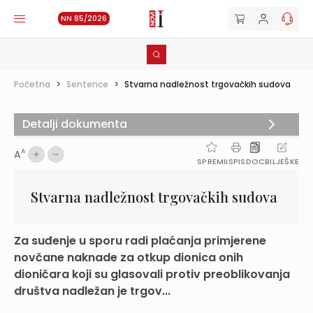
NN 85/2026
Početna
>
Sentence
>
Stvarna nadležnost trgovačkih sudova
Detalji dokumenta
A
A
SPREMI
ISPIS
DOC
BILJEŠKE
Stvarna nadležnost trgovačkih sudova
Za suđenje u sporu radi plaćanja primjerene
novčane naknade za otkup dionica onih
dioničara koji su glasovali protiv preoblikovanja
društva nadležan je trgov...