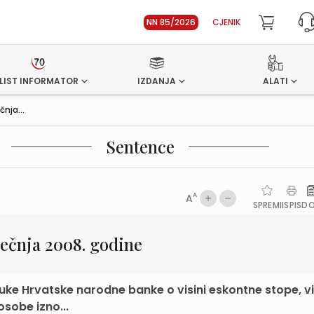
NN 85/2026
CJENIK
LIST INFORMATOR
IZDANJA
ALATI
nja...
Sentence
A
A
SPREMI
ISPIS
D
ječnja 2008. godine
luke Hrvatske narodne banke o visini eskontne stope, v
sobe izno...