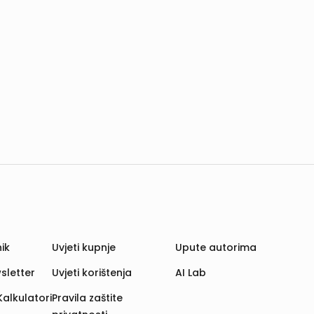
ik
Uvjeti kupnje
Upute autorima
sletter
Uvjeti korištenja
AI Lab
Kalkulatori
Pravila zaštite