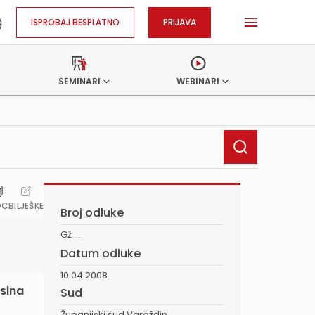
ISPROBAJ BESPLATNO
PRIJAVA
SEMINARI
WEBINARI
OC
BILJEŠKE
Broj odluke
Gž ...
Datum odluke
10.04.2008.
isina
Sud
Županijski sud Varaždin