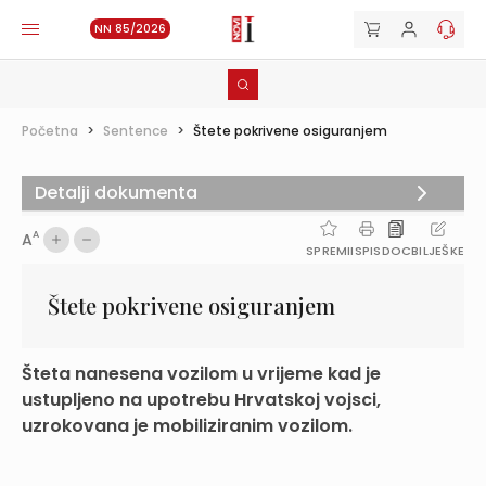
NN 85/2026
Početna
>
Sentence
>
Štete pokrivene osiguranjem
Detalji dokumenta
A
A
SPREMI
ISPIS
DOC
BILJEŠKE
Štete pokrivene osiguranjem
Šteta nanesena vozilom u vrijeme kad je
ustupljeno na upotrebu Hrvatskoj vojsci,
uzrokovana je mobiliziranim vozilom.