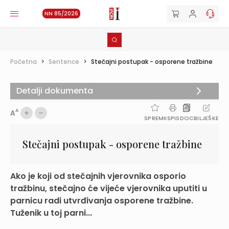
NN 85/2026
Početna
>
Sentence
>
Stečajni postupak - osporene tražbine
Detalji dokumenta
A
A
SPREMI
ISPIS
DOC
BILJEŠKE
Stečajni postupak - osporene tražbine
Ako je koji od stečajnih vjerovnika osporio
tražbinu, stečajno će vijeće vjerovnika uputiti u
parnicu radi utvrđivanja osporene tražbine.
Tuženik u toj parni...