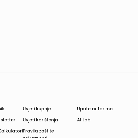
ik
Uvjeti kupnje
Upute autorima
sletter
Uvjeti korištenja
AI Lab
Kalkulatori
Pravila zaštite