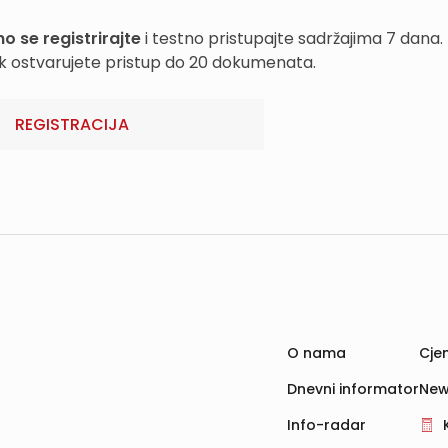
o se registrirajte
i testno pristupajte sadržajima 7 dana.
k ostvarujete pristup do 20 dokumenata.
REGISTRACIJA
O nama
Cjen
Dnevni informator
New
Info-radar