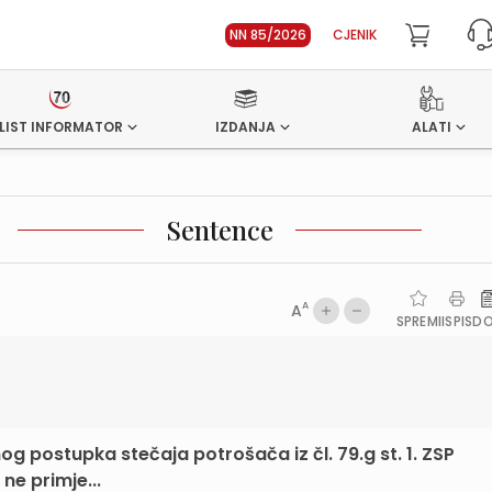
NN 85/2026
CJENIK
LIST INFORMATOR
IZDANJA
ALATI
Sentence
A
A
SPREMI
ISPIS
D
og postupka stečaja potrošača iz čl. 79.g st. 1. ZSP
 ne primje...