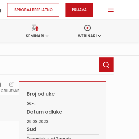
ISPROBAJ BESPLATNO
PRIJAVA
SEMINARI
WEBINARI
OC
BILJEŠKE
Broj odluke
Gž-...
Datum odluke
29.08.2023.
Sud
Županijski sud Zagreb