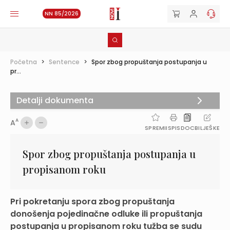
NN 85/2026
Početna
>
Sentence
>
Spor zbog propuštanja postupanja u
pr...
Detalji dokumenta
A
A
SPREMI
ISPIS
DOC
BILJEŠKE
Spor zbog propuštanja postupanja u
propisanom roku
Pri pokretanju spora zbog propuštanja
donošenja pojedinačne odluke ili propuštanja
postupanja u propisanom roku tužba se sudu