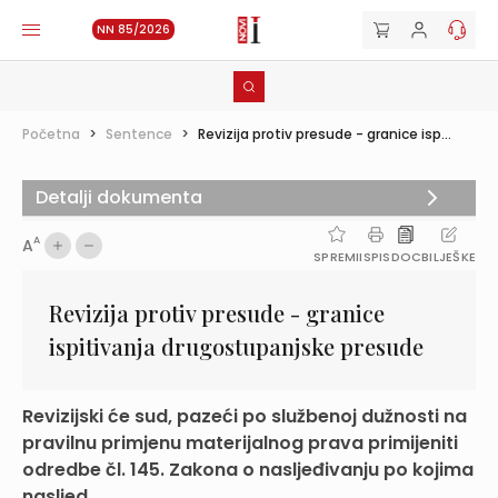
NN 85/2026
Početna
>
Sentence
>
Revizija protiv presude - granice isp...
Detalji dokumenta
A
A
SPREMI
ISPIS
DOC
BILJEŠKE
Revizija protiv presude - granice
ispitivanja drugostupanjske presude
Revizijski će sud, pazeći po službenoj dužnosti na
pravilnu primjenu materijalnog prava primijeniti
odredbe čl. 145. Zakona o nasljeđivanju po kojima
nasljed...