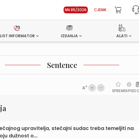
NN 85/2026
CJENIK
LIST INFORMATOR
IZDANJA
ALATI
Sentence
A
A
SPREMI
ISPIS
D
ja
čajnog upravitelja, stečajni sudac treba temeljiti na
oju dužnost o...