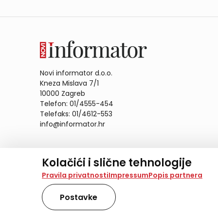
Novi informator d.o.o.
Kneza Mislava 7/1
10000 Zagreb
Telefon: 01/4555-454
Telefaks: 01/4612-553
info@informator.hr
PRATITE NAS:
Kolačići i slične tehnologije
Na našoj web stranici koristimo kolačiće i slične te
Pravila privatnosti
Impressum
Popis partnera
analiziramo promet na stranici te prikazujemo sadržaje
također koriste ove tehnologije.
Postavke
Odabirom opcije „Samo nužno“ prihvaćate samo one ko
obradu svih kolačića potrebnih za analitiku i marke