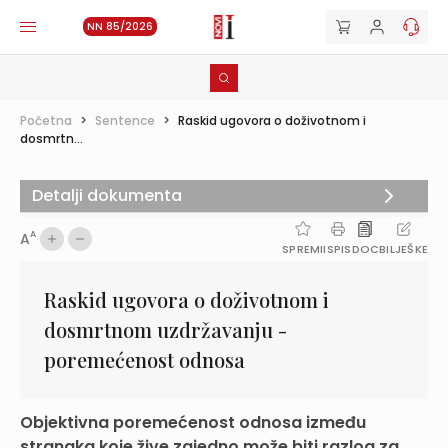
NN 85/2026
Početna
>
Sentence
>
Raskid ugovora o doživotnom i
dosmrtn...
Detalji dokumenta
A
A
SPREMI
ISPIS
DOC
BILJEŠKE
Raskid ugovora o doživotnom i
dosmrtnom uzdržavanju -
poremećenost odnosa
Objektivna poremećenost odnosa između
stranaka koje žive zajedno može biti razlog za