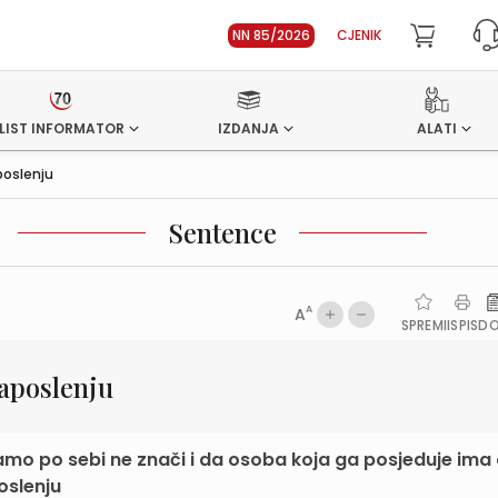
NN 85/2026
CJENIK
LIST INFORMATOR
IZDANJA
ALATI
oslenju
Sentence
A
A
SPREMI
ISPIS
D
aposlenju
o po sebi ne znači i da osoba koja ga posjeduje ima 
oslenju