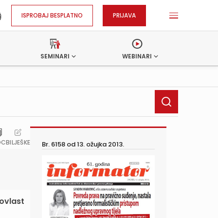
ISPROBAJ BESPLATNO
PRIJAVA
SEMINARI
WEBINARI
OC
BILJEŠKE
Br. 6158 od
13. ožujka 2013.
ovlast