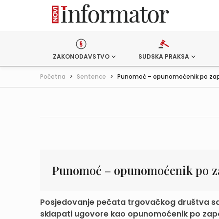
ZAKONODAVSTVO
SUDSKA PRAKSA
Početna
>
Sentence
>
Punomoć – opunomoćenik po zap
Punomoć – opunomoćenik po z
Posjedovanje pečata trgovačkog društva sam
sklapati ugovore kao opunomoćenik po zap