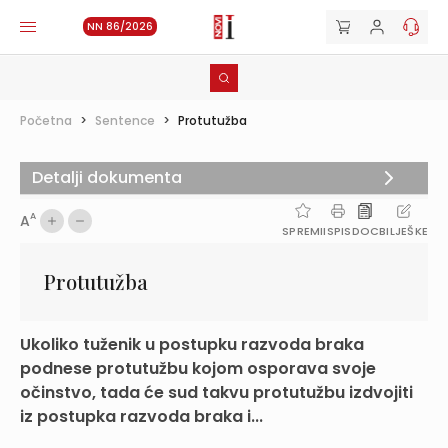
NN 86/2026
Početna
>
Sentence
>
Protutužba
Detalji dokumenta
A
A
SPREMI
ISPIS
DOC
BILJEŠKE
Protutužba
Ukoliko tuženik u postupku razvoda braka
podnese protutužbu kojom osporava svoje
očinstvo, tada će sud takvu protutužbu izdvojiti
iz postupka razvoda braka i...