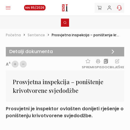
NN 85/2026
Početna
>
Sentence
>
Prosvjetna inspekcija – poništenje kr...
Detalji dokumenta
A
A
SPREMI
ISPIS
DOC
BILJEŠKE
Prosvjetna inspekcija – poništenje
krivotvorene svjedodžbe
Prosvjetni je inspektor ovlašten donijeti rješenje o
poništenju krivotvorene svjedodžbe.