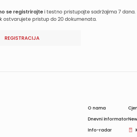
o se registrirajte
i testno pristupajte sadržajima 7 dana.
k ostvarujete pristup do 20 dokumenata.
REGISTRACIJA
O nama
Cjen
Dnevni informator
New
Info-radar