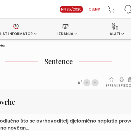
NN 85/2026
CJENIK
LIST INFORMATOR
IZDANJA
ALATI
rhe
Sentence
A
A
SPREMI
ISPIS
D
ovrhe
 odlučno što se ovrhovoditelj djelomično naplatio pr
ina novčan...