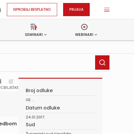
ISPROBAJ BESPLATNO
PRIJAVA
SEMINARI
WEBINARI
OC
BILJEŠKE
Broj odluke
Gž ...
Datum odluke
24.01.2017.
ovedbom
Sud
Županijski sud Varaždin