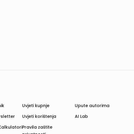
ik
Uvjeti kupnje
Upute autorima
sletter
Uvjeti korištenja
AI Lab
Kalkulatori
Pravila zaštite