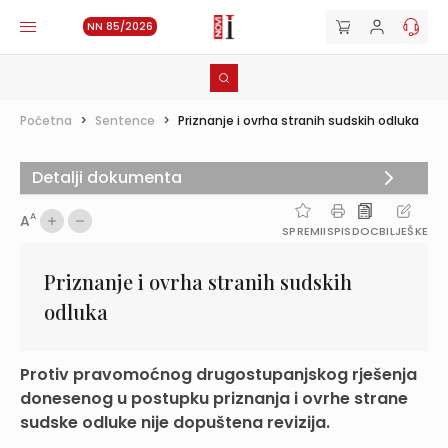
NN 85/2026
Početna
>
Sentence
>
Priznanje i ovrha stranih sudskih odluka
Detalji dokumenta
A
A
SPREMI
ISPIS
DOC
BILJEŠKE
Priznanje i ovrha stranih sudskih
odluka
Protiv pravomoćnog drugostupanjskog rješenja
donesenog u postupku priznanja i ovrhe strane
sudske odluke nije dopuštena revizija.