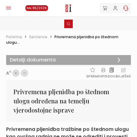
NN 85/2026
Početna
>
Sentence
>
Privremena pljenidba po štednom
ulogu...
Detalji dokumenta
A
A
SPREMI
ISPIS
DOC
BILJEŠKE
Privremena pljenidba po štednom
ulogu određena na temelju
vjerodostojne isprave
Privremena pljenidba tražbine po štednom ulogu
kao ovršna radnja ne može se odrediti i provesti